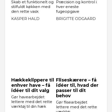
Skab et funktionelt og
Præcision og kontrol i
stilfuldt køkken med
hver eneste
den rette vask
fugeopgave
KASPER HALD
BRIGITTE ODGAARD
Hækkeklippere til
Fliseskærere – få
enhver have – få
idéer til, hvad der
idéer til dit valg
passer til dit
behov
Gør havearbejdet
lettere med det rette
Gør flisearbejdet
værktøj til din hæk
lettere med det rette
værktøj