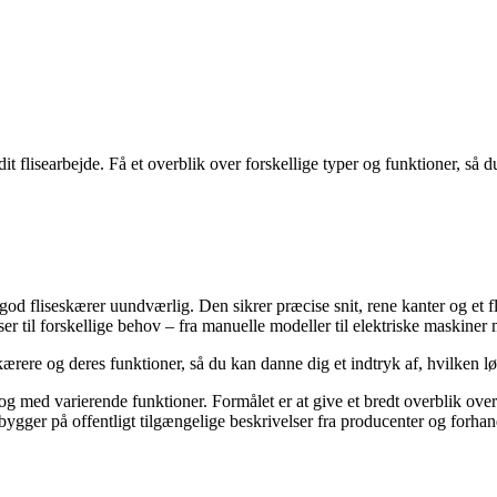
it flisearbejde. Få et overblik over forskellige typer og funktioner, så d
god fliseskærer uundværlig. Den sikrer præcise snit, rene kanter og et fl
er til forskellige behov – fra manuelle modeller til elektriske maskine
kærere og deres funktioner, så du kan danne dig et indtryk af, hvilken løs
r og med varierende funktioner. Formålet er at give et bredt overblik ove
ger på offentligt tilgængelige beskrivelser fra producenter og forhandl