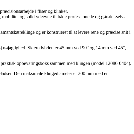
ræcisionsarbejde i fliser og klinker.
obilitet og solid ydeevne til både professionelle og gør-det-selv-
antskæreklinge og er konstrueret til at levere rene og præcise snit i
med høj nøjagtighed. Skæredybden er 45 mm ved 90° og 14 mm ved 45°,
i en praktisk opbevaringsboks sammen med klingen (model 12080-0404).
gepladser. Den maksimale klingediameter er 200 mm med en