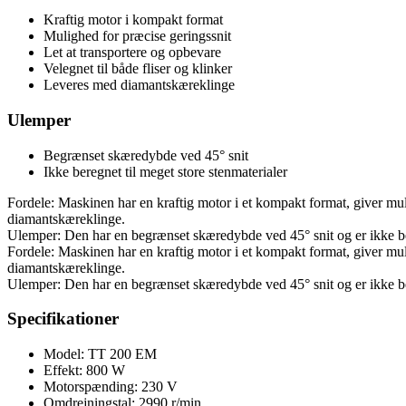
Kraftig motor i kompakt format
Mulighed for præcise geringssnit
Let at transportere og opbevare
Velegnet til både fliser og klinker
Leveres med diamantskæreklinge
Ulemper
Begrænset skæredybde ved 45° snit
Ikke beregnet til meget store stenmaterialer
Fordele: Maskinen har en kraftig motor i et kompakt format, giver muli
diamantskæreklinge.
Ulemper: Den har en begrænset skæredybde ved 45° snit og er ikke ber
Fordele: Maskinen har en kraftig motor i et kompakt format, giver muli
diamantskæreklinge.
Ulemper: Den har en begrænset skæredybde ved 45° snit og er ikke ber
Specifikationer
Model: TT 200 EM
Effekt: 800 W
Motorspænding: 230 V
Omdrejningstal: 2990 r/min