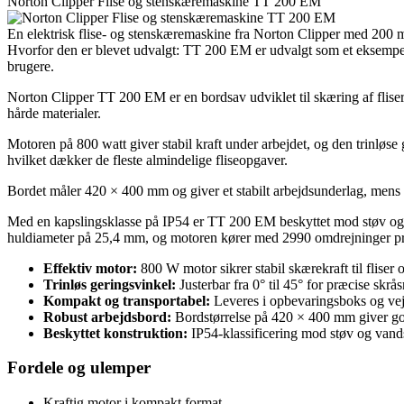
Norton Clipper Flise og stenskæremaskine TT 200 EM
En elektrisk flise- og stenskæremaskine fra Norton Clipper med 200 mm
Hvorfor den er blevet udvalgt: TT 200 EM er udvalgt som et eksempel 
brugere.
Norton Clipper TT 200 EM er en bordsav udviklet til skæring af fliser
hårde materialer.
Motoren på 800 watt giver stabil kraft under arbejdet, og den trinløs
hvilket dækker de fleste almindelige fliseopgaver.
Bordet måler 420 × 400 mm og giver et stabilt arbejdsunderlag, mens
Med en kapslingsklasse på IP54 er TT 200 EM beskyttet mod støv og 
huldiameter på 25,4 mm, og motoren kører med 2990 omdrejninger pr
Effektiv motor:
800 W motor sikrer stabil skærekraft til fliser o
Trinløs geringsvinkel:
Justerbar fra 0° til 45° for præcise skrås
Kompakt og transportabel:
Leveres i opbevaringsboks og vej
Robust arbejdsbord:
Bordstørrelse på 420 × 400 mm giver god 
Beskyttet konstruktion:
IP54-klassificering mod støv og vands
Fordele og ulemper
Kraftig motor i kompakt format