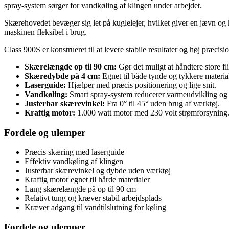
spray-system sørger for vandkøling af klingen under arbejdet.
Skærehovedet bevæger sig let på kuglelejer, hvilket giver en jævn og 
maskinen fleksibel i brug.
Class 900S er konstrueret til at levere stabile resultater og høj præci
Skærelængde op til 90 cm:
Gør det muligt at håndtere store fli
Skæredybde på 4 cm:
Egnet til både tynde og tykkere material
Laserguide:
Hjælper med præcis positionering og lige snit.
Vandkøling:
Smart spray-system reducerer varmeudvikling og 
Justerbar skærevinkel:
Fra 0° til 45° uden brug af værktøj.
Kraftig motor:
1.000 watt motor med 230 volt strømforsyning
Fordele og ulemper
Præcis skæring med laserguide
Effektiv vandkøling af klingen
Justerbar skærevinkel og dybde uden værktøj
Kraftig motor egnet til hårde materialer
Lang skærelængde på op til 90 cm
Relativt tung og kræver stabil arbejdsplads
Kræver adgang til vandtilslutning for køling
Fordele og ulemper