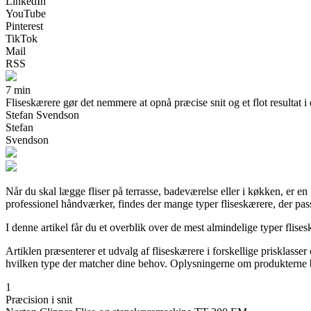
LinkedIn
YouTube
Pinterest
TikTok
Mail
RSS
7 min
Fliseskærere gør det nemmere at opnå præcise snit og et flot resultat i d
Stefan Svendson
Stefan
Svendson
Når du skal lægge fliser på terrasse, badeværelse eller i køkken, er en 
professionel håndværker, findes der mange typer fliseskærere, der pass
I denne artikel får du et overblik over de mest almindelige typer flises
Artiklen præsenterer et udvalg af fliseskærere i forskellige prisklasse
hvilken type der matcher dine behov. Oplysningerne om produkterne byg
1
Præcision i snit