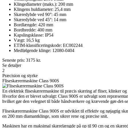
Klingediameter (maks.): 200 mm
Klingens huldiameter: 25,4 mm
Skæredybde ved 90°: 45 mm
Skæredybde ved 45°: 14 mm
Bordlængde: 420 mm
Bordbredde: 400 mm
Kapslingsklasse: IP54
Vægt: 16,5 kg
ETIM-klassificeringskode: EC002244
Medfølgende klinge: 12080-0404
Seneste pris:
3175
kr.
Se detaljer
2
Præcision og styrke
Fliseskærermaskine Class 900S
En elektrisk fliseskærermaskine til præcis skæring af fliser, klinker 
Hvorfor den er blevet udvalgt: Class 900S er udvalgt som repræsentan
hvilket gør den velegnet til både håndværkere og krævende gør-det-se
Fliseskærermaskine Class 900S er udviklet til effektiv og nøjagtig skæ
en 200 mm diamantklinge, som sikrer rene og præcise snit.
Maskinen har en maksimal skærelængde på op til 90 cm og en skæredybd