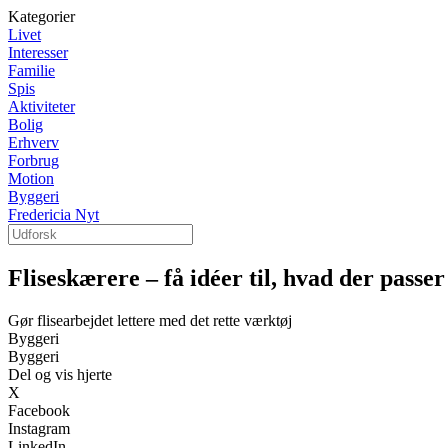
Kategorier
Livet
Interesser
Familie
Spis
Aktiviteter
Bolig
Erhverv
Forbrug
Motion
Byggeri
Fredericia Nyt
Fliseskærere – få idéer til, hvad der passer 
Gør flisearbejdet lettere med det rette værktøj
Byggeri
Byggeri
Del og vis hjerte
X
Facebook
Instagram
LinkedIn